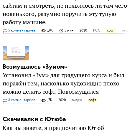
сайтам и смотреть, не появилось ли там чего
новенького, разумно поручить эту тупую
работу машине.
5 комментариев
5,9K
5 мин
2020
РСС
софт
техно
Возмущаюсь «Зумом»
Установил «Зум» для грядущего курса и был
поражён тем, насколько чудовищно плохо
можно делать софт. Повозмущался
8 комментариев
1,7K
2020
видео
софт
Скачивалки с Ютюба
Как вы знаете, я предпочитаю Ютюб