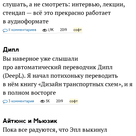
слушать, а не смотреть: интервью, лекции,
стендап — всё это прекрасно работает
в аудиоформате
11 комментариев
1,9K
2019
софт
Дипл
Вы наверное уже слышали
про автоматический переводчик Дипл
(DeepL). Я начал потихоньку переводить
в нём книгу «Дизайн транспортных схем», и я
в полном восторге
3 комментария
5K
2019
софт
Айтюнс и Мьюзик
Пока все радуются, что Эпл выкинул