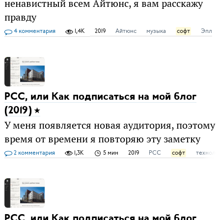
ненавистный всем Айтюнс, я вам расскажу
правду
4 комментария
1,4K
2019
Айтюнс
музыка
софт
Эпл
РСС, или Как подписаться на мой блог
(2019)
У меня появляется новая аудитория, поэтому
время от времени я повторяю эту заметку
2 комментария
1,3K
5 мин
2019
РСС
софт
техноло
РСС, или Как подписаться на мой блог