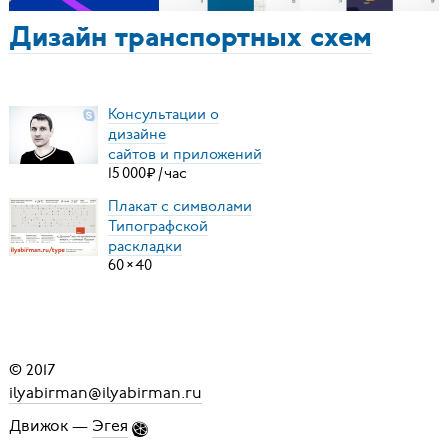
Дизайн транспортных схем
Консультации о
дизайне
сайтов и приложений
15
000
₽
/
час
Плакат с символами
Типографской
раскладки
60
×
40
© 2017
ilyabirman@ilyabirman.ru
Движок —
Эгея