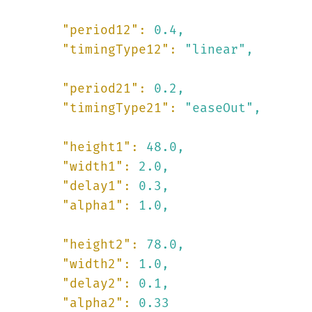
"period12":
0.4
,
"timingType12":
"linear"
,
"period21":
0.2
,
"timingType21":
"easeOut"
,
"height1":
48.0
,
"width1":
2.0
,
"delay1":
0.3
,
"alpha1":
1.0
,
"height2":
78.0
,
"width2":
1.0
,
"delay2":
0.1
,
"alpha2":
0.33