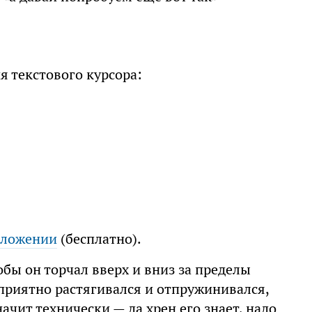
 текстового курсора:
иложении
(бесплатно).
обы он торчал вверх и вниз за пределы
 приятно растягивался и отпружинивался,
начит технически — да хрен его знает, надо