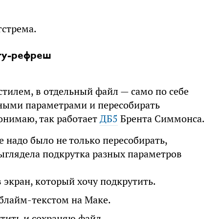
гстрема.
ту-рефреш
тилем, в отдельный файл — само по себе
азными параметрами и пересобирать
понимаю, так работает
ДБ5
Брента Симмонса.
е надо было не только пересобирать,
 выглядела подкрутка разных параметров
 экран, который хочу подкрутить.
блайм-текстом на Маке.
тить и сохраняю файл.