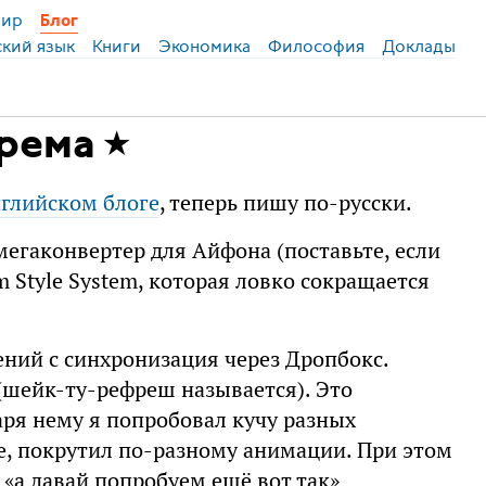
ир
Блог
ский язык
Книги
Экономика
Философия
Доклады
трема
нглийском блоге
, теперь пишу по-русски.
мегаконвертер для Айфона (поставьте, если
 Style System, которая ловко сокращается
ний с синхронизация через Дропбокс.
(шейк-ту-рефреш называется). Это
аря нему я попробовал кучу разных
ое, покрутил по-разному анимации. При этом
«а давай попробуем ещё вот так»