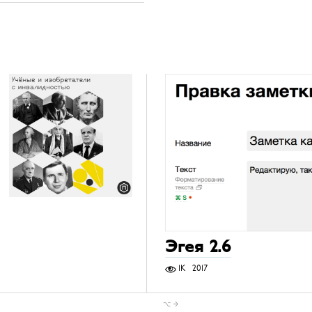
Эгея 2.6
1K
2017
⌥ →