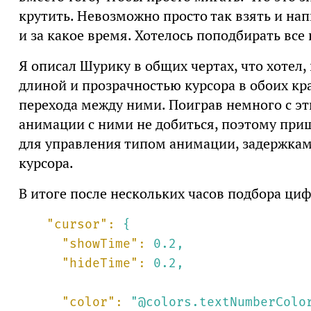
крутить. Невозможно просто так взять и нап
и за какое время. Хотелось поподбирать все
Я описал Шурику в общих чертах, что хотел
длиной и прозрачностью курсора в обоих кр
перехода между ними. Поиграв немного с эт
анимации с ними не добиться, поэтому при
для управления типом анимации, задержка
курсора.
В итоге после нескольких часов подбора циф
"cursor":
{
"showTime":
0.2
,
"hideTime":
0.2
,
"color":
"@colors.textNumberColo