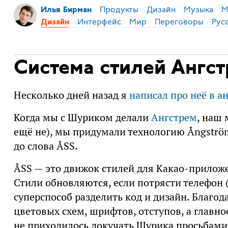
Продукты
Дизайн
Музыка
М
Илья Бирман
Интерфейс
Мир
Переговоры
Рус
Дизайн
Система стилей Ангс
Несколько дней назад я
написал про неё в а
Когда мы с Шуриком делали
Ангстрем
, наш 
ещё не), мы придумали технологию Ångström
до слова ÅSS.
ÅSS — это движок стилей для Какао-приложе
Стили обновляются, если потрясти телефон 
суперспособ разделить код и дизайн. Благод
цветовых схем, шрифтов, отступов, а главн
не приходилось докучать Шурика просьбами 