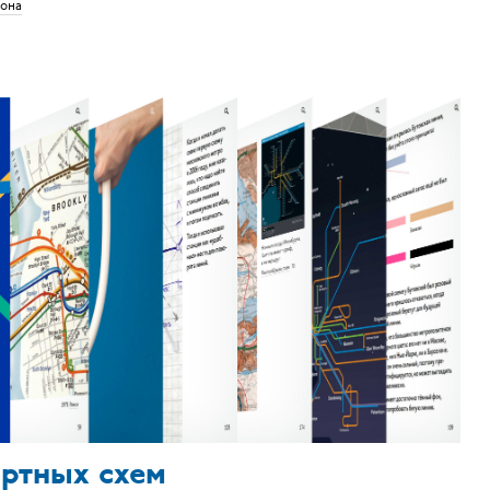
дона
ортных схем