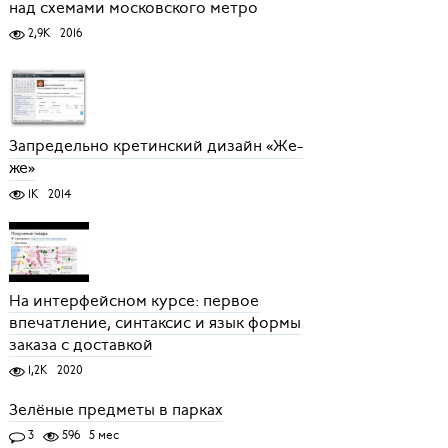
над схемами московского метро
2,9K
2016
Запредельно кретинский дизайн «Же-
же»
1K
2014
На интерфейсном курсе: первое
впечатление, синтаксис и язык формы
заказа с доставкой
1,2K
2020
Зелёные предметы в парках
3
596
5 мес