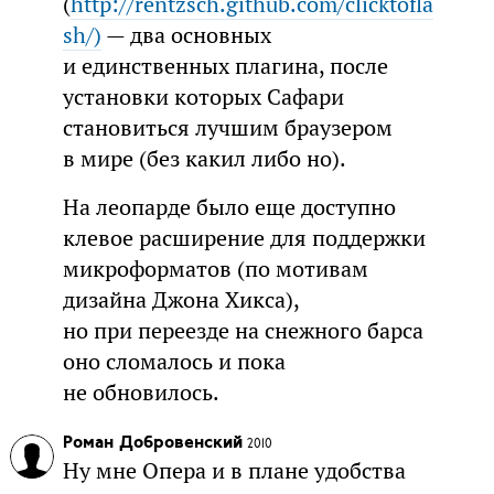
(
http://rentzsch.github.com/clicktofla
sh/)
— два основных
и единственных плагина, после
установки которых Сафари
становиться лучшим браузером
в мире (без какил либо но).
На леопарде было еще доступно
клевое расширение для поддержки
микроформатов (по мотивам
дизайна Джона Хикса),
но при переезде на снежного барса
оно сломалось и пока
не обновилось.
Роман Добровенский
2010
Ну мне Опера и в плане удобства