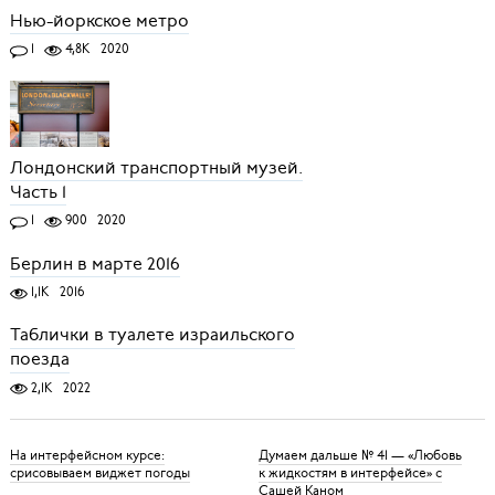
Нью-йоркское метро
1
4,8K
2020
Лондонский транспортный музей.
Часть 1
1
900
2020
Берлин в марте 2016
1,1K
2016
Таблички в туалете израильского
поезда
2,1K
2022
На интерфейсном курсе:
Думаем дальше № 41 — «Любовь
срисовываем виджет погоды
к жидкостям в интерфейсе» c
Сашей Каном