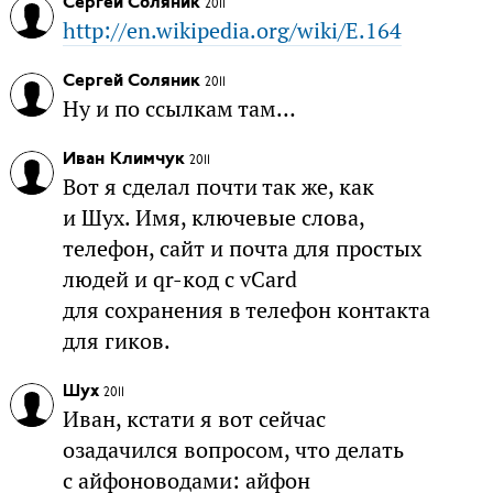
Сергей Соляник
2011
http://en.wikipedia.org/wiki/E.164
Сергей Соляник
2011
Ну и по ссылкам там…
Иван Климчук
2011
Вот я сделал почти так же, как
и Шух. Имя, ключевые слова,
телефон, сайт и почта для простых
людей и qr-код с vCard
для сохранения в телефон контакта
для гиков.
Шух
2011
Иван, кстати я вот сейчас
озадачился вопросом, что делать
с айфоноводами: айфон