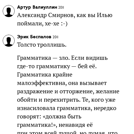
Артур Валиуллин
2011
Александр Смирнов, как вы Илью
поймали, хе-хе :-)
Эрик Беспалов
2011
Толсто троллишь.
Грамматика — зло. Если видишь
где-то грамматику — бей её.
Грамматика крайне
малоэффективна, она вызывает
раздражение и отторжение, желание
обойти и перехитрить. Те, кого уже
изнасиловала грамматика, нередко
говорят: «должна быть
грамматика!», ненавидя её
при этом всей душой, но думая, что