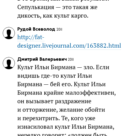
Сепулькация — это такая же
дикость, как культ карго.
Рудой Всеволод
2011
http://fat-
designer.livejournal.com/163882.html
Дмитрий Валерьевич
2011
Культ Ильи Бирмана — зло. Если
видишь где-то культ Ильи
Бирмана — бей его. Культ Ильи
Бирмана крайне малоэффективен,
он вызывает раздражение
и отторжение, желание обойти
и перехитрить. Те, кого уже
изнасиловал культ Ильи Бирмана,
нередко говорят: «должен быть