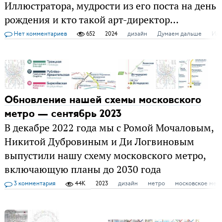
Иллюстратора, мудрости из его поста на день
рождения и кто такой арт-директор...
Нет комментариев
652
2024
дизайн
Думаем дальше
Илл
Обновление нашей схемы московского
метро — сентябрь 2023
В декабре 2022 года мы с Ромой Мочаловым,
Никитой Дубровиным и Ди Логвиновым
выпустили нашу схему московского метро,
включающую планы до 2030 года
3 комментария
44K
2023
дизайн
метро
московское мет