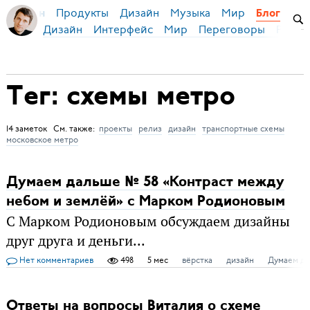
Продукты
Дизайн
Музыка
Мир
я Бирман
Блог
Дизайн
Интерфейс
Мир
Переговоры
Русск
Тег: схемы метро
14 заметок См. также:
проекты
релиз
дизайн
транспортные схемы
московское метро
Думаем дальше № 58 «Контраст между
небом и землёй» с Марком Родионовым
С Марком Родионовым обсуждаем дизайны
друг друга и деньги...
Нет комментариев
498
5 мес
вёрстка
дизайн
Думаем д
Ответы на вопросы Виталия о схеме