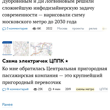
Дубровиным и Ди Логвиновым решили
сложнейшую инфодизайнерскую задачу
современности — нарисовали схему
московского метро до 2030 года
3 комментария
16K
2022
Москва
проекты
релиз
схем
Схема электричек ЦППК
Ко мне обратилась Центральная пригородная
пассажирская компания — это крупнейший
пригородный перевозчик
91 комментарий
25K
4 мин
2019
схемы метро
ЦППК
Ранее