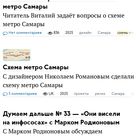
метро Самары
Читатель Виталий задаёт вопросы о схеме
метро Самары
Нет комментариев
836
2025
дизайн
Самара
схемы метр
Схема метро Самары
С дизайнером Николаем Романовым сделали
схему метро Самары
5 комментариев
1,1K
2025
проекты
релиз
Самара
схе
Думаем дальше № 33 — «Они висели
на инфососах» c Марком Родионовым
С Марком Родионовым обсуждаем