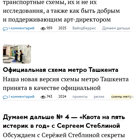
транспортные схемы, их и не их
исследования, а также как быть добрым
и поддерживающим арт-директором
1 комментарий
959
2025
Вайлдберрис
Думаем дальше
к
Официальная схема метро Ташкента
Наша новая версия схемы метро Ташкента
принята в качестве официальной
1 комментарий
743
2024
проекты
релиз
схемы метро
Думаем дальше № 4 — «Квота на пять
истерик в год» c Сергеем Стеблиной
Обсуждаем с Серёжей Стеблиной секреты