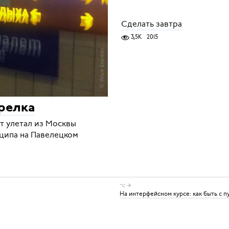
Сделать завтра
3,5K
2015
трелка
ут улетал из Москвы
ципа на Павелецком
⌥ →
На интерфейсном курсе: как быть с 