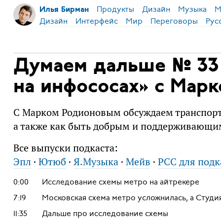
Продукты
Дизайн
Музыка
М
Илья Бирман
Дизайн
Интерфейс
Мир
Переговоры
Рус
Думаем дальше № 33
на инфососах» c Мар
С Марком Родионовым обсуждаем транспортн
а также как быть добрым и поддерживающи
Все выпуски подкаста:
Эпл
·
Ютюб
·
Я.Музыка
·
Мейв
·
РСС для подк
0:00
Исследование схемы метро на айтрекере
7:19
Московская схема метро усложнилась, а Студ
11:35
Дальше про исследование схемы