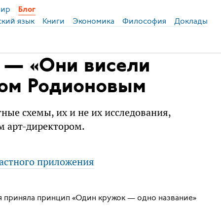
ир
Блог
ский язык
Книги
Экономика
Философия
Доклады
 — «Они висели
ком Родионовым
ые схемы, их и не их исследования,
м арт-директором.
астного приложения
ия приняла принцип «Один кружок — одно название»