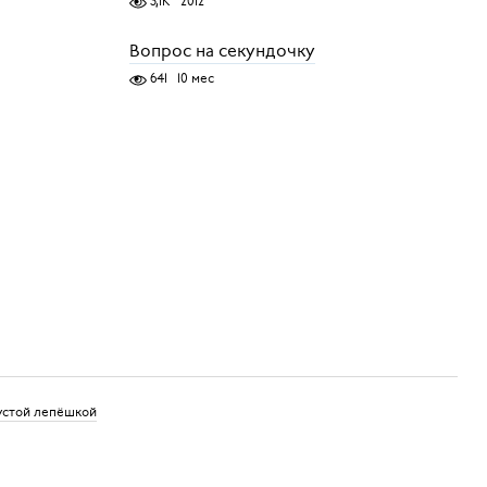
3,1K
2012
Вопрос на секундочку
641
10 мес
пустой лепёшкой