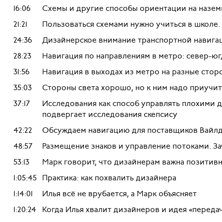
16:06
Схемы и другие способы ориентации на назем
21:21
Пользоваться схемами нужно учиться в школе.
24:36
Дизайнерское внимание транспортной навигац
28:23
Навигация по направлениям в метро: север-юг
31:56
Навигация в выходах из метро на разные сто
35:03
Стороны света хорошо, но к ним надо приучит
37:17
Исследования как способ управлять плохими д
подвергает исследования скепсису
42:22
Обсуждаем навигацию для поставщиков Вайл
48:57
Размещение знаков и управление потоками. З
53:13
Марк говорит, что дизайнерам важна позитивн
1:05:45
Практика: как похвалить дизайнера
1:14:01
Илья всё не врубается, а Марк объясняет
1:20:24
Когда Илья хвалит дизайнеров и идея «переда