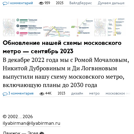
1 комментарий
959
2025
Вайлдберрис
Думаем дальше
к
Обновление нашей схемы московского
метро — сентябрь 2023
В декабре 2022 года мы с Ромой Мочаловым,
Никитой Дубровиным и Ди Логвиновым
выпустили нашу схему московского метро,
включающую планы до 2030 года
3 комментария
44K
2023
дизайн
метро
московское мет
© 2002
...
2026
ilyabirman@ilyabirman.ru
Движок —
Эгея