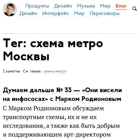
Продукты
Дизайн
Музыка
Мир
я Бирман
Блог
Дизайн
Интерфейс
Мир
Переговоры
Русск
Тег: схема метро
Москвы
2 заметки См. также:
схемы метро
Думаем дальше № 33 — «Они висели
на инфососах» c Марком Родионовым
С Марком Родионовым обсуждаем
транспортные схемы, их и не их
исследования, а также как быть добрым
и поддерживающим арт-директором