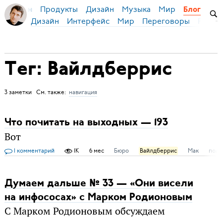
Продукты
Дизайн
Музыка
Мир
я Бирман
Блог
Дизайн
Интерфейс
Мир
Переговоры
Русск
Тег: Вайлдберрис
3 заметки См. также:
навигация
Что почитать на выходных — 193
Вот
1 комментарий
1K
6 мес
Бюро
Вайлдберрис
Мак
поль
Думаем дальше № 33 — «Они висели
на инфососах» c Марком Родионовым
С Марком Родионовым обсуждаем