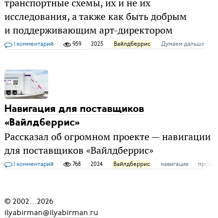
транспортные схемы, их и не их
исследования, а также как быть добрым
и поддерживающим арт-директором
1 комментарий
959
2025
Вайлдберрис
Думаем дальше
к
Навигация для поставщиков
«Вайлдберрис»
Рассказал об огромном проекте — навигации
для поставщиков «Вайлдберрис»
1 комментарий
768
2024
Вайлдберрис
навигация
проек
© 2002
...
2026
ilyabirman@ilyabirman.ru