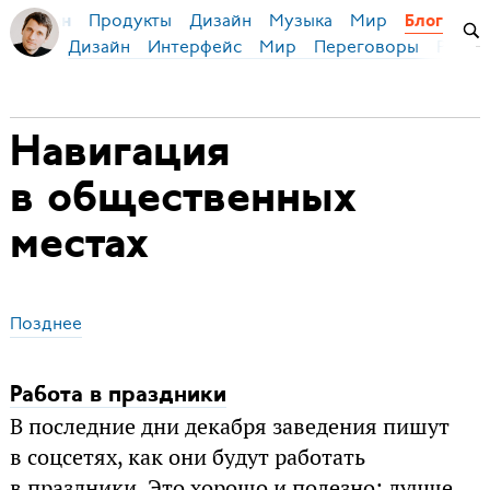
Продукты
Дизайн
Музыка
Мир
я Бирман
Блог
Дизайн
Интерфейс
Мир
Переговоры
Русск
Навигация
в общественных
местах
Позднее
Работа в праздники
В последние дни декабря заведения пишут
в соцсетях, как они будут работать
в праздники. Это хорошо и полезно; лучше,