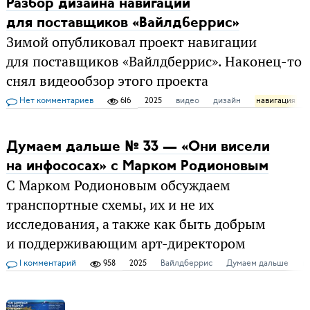
Разбор дизайна навигации
для поставщиков «Вайлдберрис»
Зимой опубликовал проект навигации
для поставщиков «Вайлдберрис». Наконец-то
снял видеообзор этого проекта
Нет комментариев
616
2025
видео
дизайн
навигация
Думаем дальше № 33 — «Они висели
на инфососах» c Марком Родионовым
С Марком Родионовым обсуждаем
транспортные схемы, их и не их
исследования, а также как быть добрым
и поддерживающим арт-директором
1 комментарий
958
2025
Вайлдберрис
Думаем дальше
к