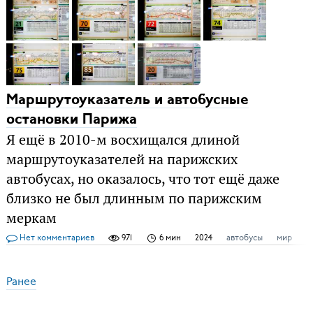
Маршрутоуказатель и автобусные
остановки Парижа
Я ещё в 2010-м восхищался длиной
маршрутоуказателей на парижских
автобусах, но оказалось, что тот ещё даже
близко не был длинным по парижским
меркам
Нет комментариев
971
6 мин
2024
автобусы
мир
н
Ранее