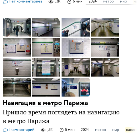
Нет комментариев
1,3K
6 мин
2024
метро
мир
нав
Навигация в метро Парижа
Пришло время поглядеть на навигацию
в метро Парижа
1 комментарий
1,5K
5 мин
2024
метро
мир
навигац