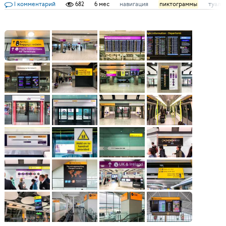
1 комментарий
682
6 мес
навигация
пиктограммы
туале