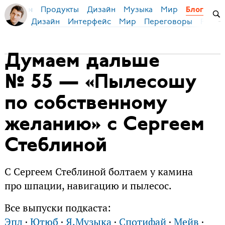
Продукты
Дизайн
Музыка
Мир
я Бирман
Блог
Дизайн
Интерфейс
Мир
Переговоры
Русск
Думаем дальше
№ 55 — «Пылесошу
по собственному
желанию» с Сергеем
Стеблиной
С Сергеем Стеблиной болтаем у камина
про шпации, навигацию и пылесос.
Все выпуски подкаста:
Эпл
·
Ютюб
·
Я.Музыка
·
Спотифай
·
Мейв
·