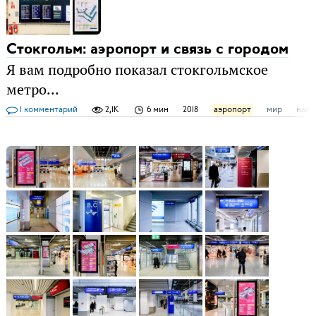
Стокгольм: аэропорт и связь с городом
Я вам подробно показал стокгольмское
метро...
1 комментарий
2,1K
6 мин
2018
аэропорт
мир
нави