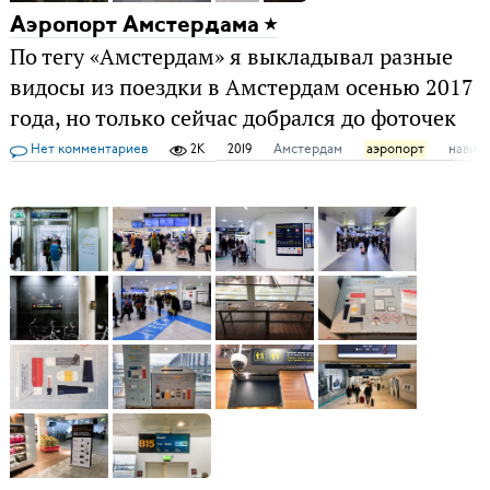
Аэропорт Амстердама
По тегу «Амстердам» я выкладывал разные
видосы из поездки в Амстердам осенью 2017
года, но только сейчас добрался до фоточек
Нет комментариев
2K
2019
Амстердам
аэропорт
навиг