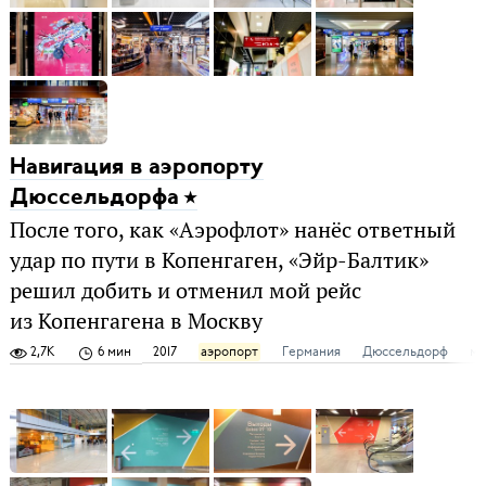
Навигация в аэропорту
Дюссельдорфа
После того, как «Аэрофлот» нанёс ответный
удар по пути в Копенгаген, «Эйр-Балтик»
решил добить и отменил мой рейс
из Копенгагена в Москву
2,7K
6 мин
2017
аэропорт
Германия
Дюссельдорф
ми