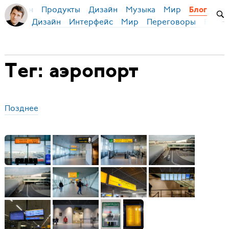
Продукты
Дизайн
Музыка
Мир
я Бирман
Блог
Дизайн
Интерфейс
Мир
Переговоры
Русск
Тег: аэропорт
Позднее