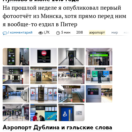
На прошлой неделе я опубликовал первый
фотоотчёт из Минска, хотя прямо перед ним
я вообще-то ездил в Питер
1 комментарий
1,7K
5 мин
2018
аэропорт
мир
нави
Аэропорт Дублина и гэльские слова