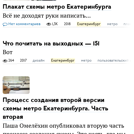
Плакат схемы метро Екатеринбурга
Всё не доходят руки написать...
Нет комментариев
1,3K
2018
Екатеринбург
метро
плака
Что почитать на выходных — 151
Вот
264
2017
дизайн
Екатеринбург
метро
пользовательский и
Процесс создания второй версии
схемы метро Екатеринбурга. Часть
вторая
Паша Омелёхин опубликовал вторую часть
процесса создания схемы. Это часть, где мы