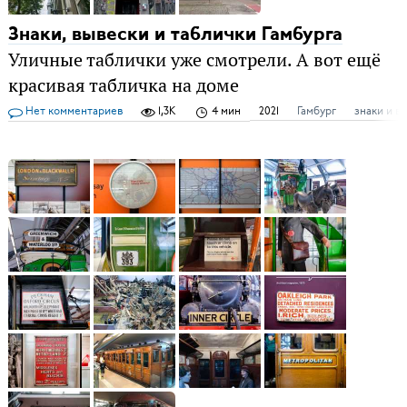
Знаки, вывески и таблички Гамбурга
Уличные таблички уже смотрели. А вот ещё
красивая табличка на доме
Нет комментариев
1,3K
4 мин
2021
Гамбург
знаки и в