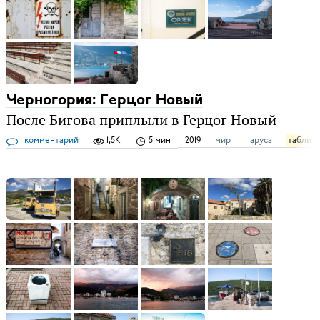
Черногория: Герцог Новый
После Бигова приплыли в Герцог Новый
1 комментарий
1,5K
5 мин
2019
мир
паруса
таблич