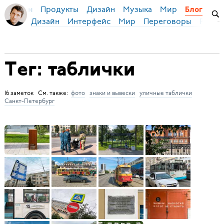
Продукты
Дизайн
Музыка
Мир
я Бирман
Блог
Дизайн
Интерфейс
Мир
Переговоры
Русск
Тег: таблички
16 заметок См. также:
фото
знаки и вывески
уличные таблички
Санкт-Петербург