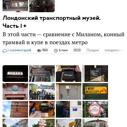
Лондонский транспортный музей.
Часть 1
В этой части — сравнение с Миланом, конный
трамвай и купе в поездах метро
1 комментарий
900
6 мин
2020
Лондон
лондонский т