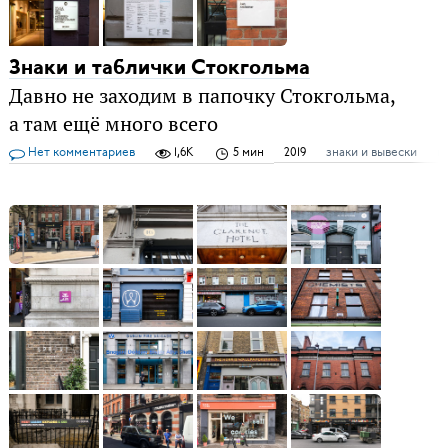
Знаки и таблички Стокгольма
Давно не заходим в папочку Стокгольма,
а там ещё много всего
Нет комментариев
1,6K
5 мин
2019
знаки и вывески
м