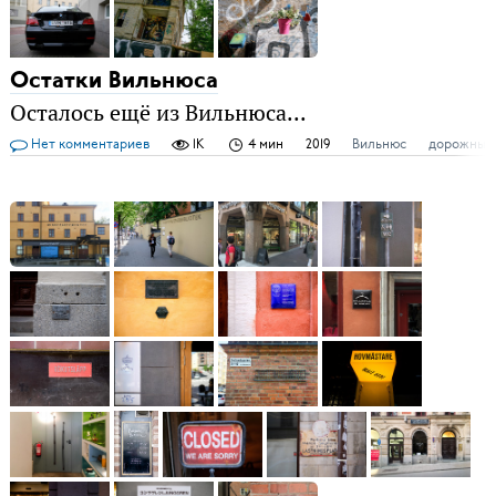
Остатки Вильнюса
Осталось ещё из Вильнюса...
Нет комментариев
1K
4 мин
2019
Вильнюс
дорожные 