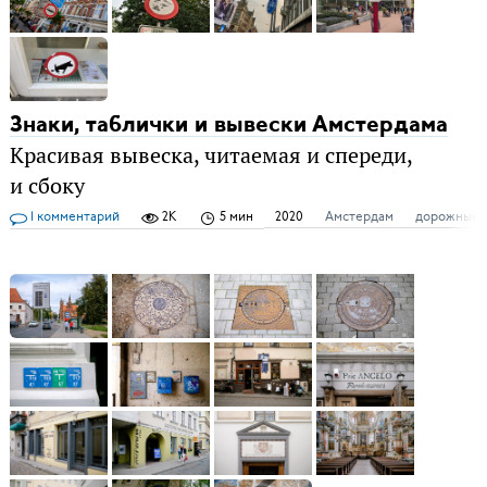
Знаки, таблички и вывески Амстердама
Красивая вывеска, читаемая и спереди,
и сбоку
1 комментарий
2K
5 мин
2020
Амстердам
дорожные 