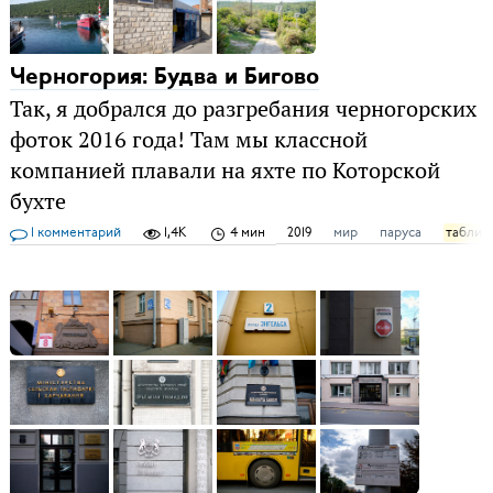
Черногория: Будва и Бигово
Так, я добрался до разгребания черногорских
фоток 2016 года! Там мы классной
компанией плавали на яхте по Которской
бухте
1 комментарий
1,4K
4 мин
2019
мир
паруса
таблич