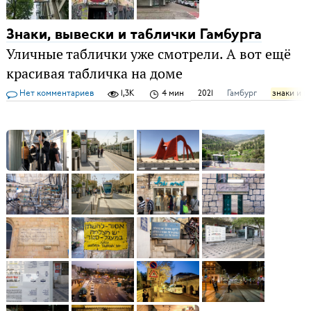
Знаки, вывески и таблички Гамбурга
Уличные таблички уже смотрели. А вот ещё
красивая табличка на доме
Нет комментариев
1,3K
4 мин
2021
Гамбург
знаки и в