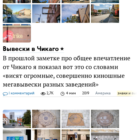
Вывески в Чикаго
В прошлой заметке про общее впечатление
от Чикаго я показал вот это со словами
«висят огромные, совершенно киношные
мегавывески разных заведений»
1 комментарий
2,7K
4 мин
2019
Америка
знаки и выв