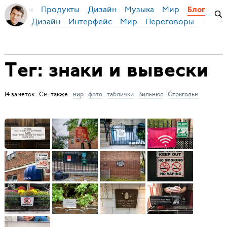
Продукты
Дизайн
Музыка
Мир
я Бирман
Блог
Дизайн
Интерфейс
Мир
Переговоры
Русск
Тег: знаки и вывески
14 заметок См. также:
мир
фото
таблички
Вильнюс
Стокгольм