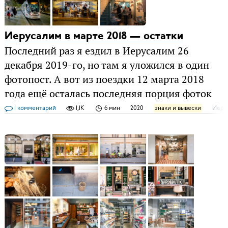
Иерусалим в марте 2018 — остатки
Последний раз я ездил в Иерусалим 26
декабря 2019-го, но там я уложился в один
фотопост. А вот из поездки 12 марта 2018
года ещё осталась последняя порция фоток
1 комментарий
1,1K
6 мин
2020
знаки и вывески
Иеру