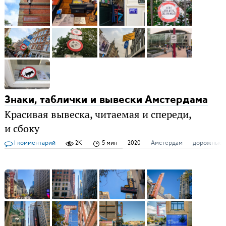
Знаки, таблички и вывески Амстердама
Красивая вывеска, читаемая и спереди,
и сбоку
1 комментарий
2K
5 мин
2020
Амстердам
дорожные 