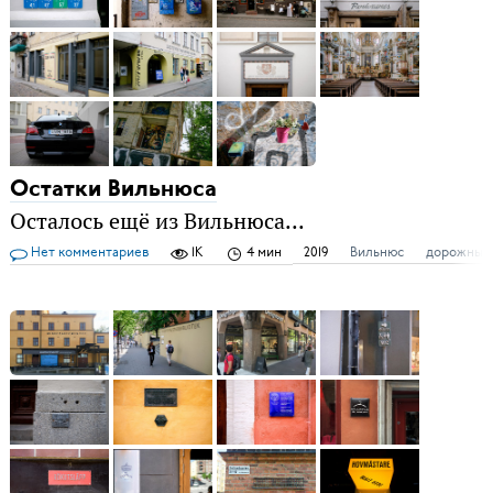
Остатки Вильнюса
Осталось ещё из Вильнюса...
Нет комментариев
1K
4 мин
2019
Вильнюс
дорожные 