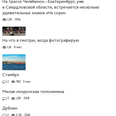
На трассе Челябинск—Екатеринбург, уже
в Свердловской области, встречается несколько
удивительных знаков «Не сори»
1,5K
2016
На что я смотрю, когда фотографирую
1,1K
8 мес
Cтамбул
2
760
5 мес
Милая лондонская топонимика
3
1,5K
2018
Дублин
2
2,2K
2018