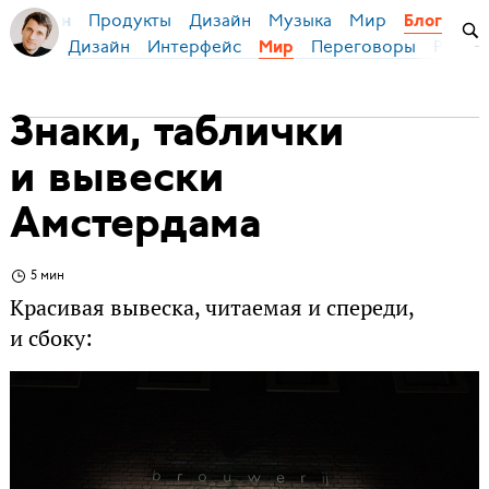
Продукты
Дизайн
Музыка
Мир
я Бирман
Блог
Дизайн
Интерфейс
Переговоры
Русски
Мир
Знаки, таблички
и вывески
Амстердама
5 мин
Красивая вывеска, читаемая и спереди,
и сбоку: