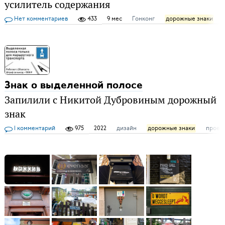
усилитель содержания
Нет комментариев
433
9 мес
Гонконг
дорожные знаки
Знак о выделенной полосе
Запилили с Никитой Дубровиным дорожный
знак
1 комментарий
975
2022
дизайн
дорожные знаки
проек