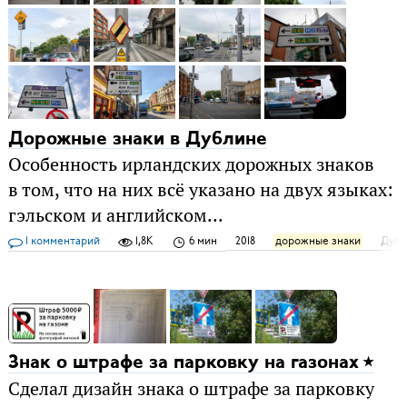
Дорожные знаки в Дублине
Особенность ирландских дорожных знаков
в том, что на них всё указано на двух языках:
гэльском и английском...
1 комментарий
1,8K
6 мин
2018
дорожные знаки
Дубл
Знак о штрафе за парковку на газонах
Сделал дизайн знака о штрафе за парковку