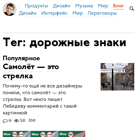
Продукты
Дизайн
Музыка
Мир
я Бирман
Блог
Дизайн
Интерфейс
Мир
Переговоры
Русск
Тег: дорожные знаки
Популярное
Самолёт — это
стрелка
Почему-то ещё не все дизайнеры
поняли, что самолёт — это
стрелка. Вот некто пишет
Лебедеву комментарий с такой
картинкой
16
3,1K
2010