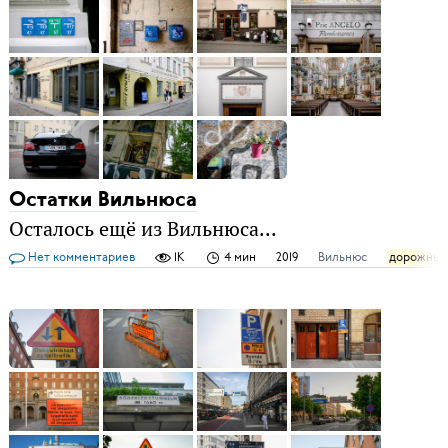
Остатки Вильнюса
Осталось ещё из Вильнюса...
Нет комментариев
1K
4 мин
2019
Вильнюс
дорожные