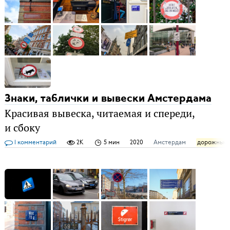
Знаки, таблички и вывески Амстердама
Красивая вывеска, читаемая и спереди,
и сбоку
1 комментарий
2K
5 мин
2020
Амстердам
дорожные 