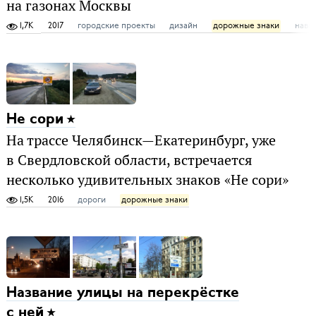
на газонах Москвы
1,7K
2017
городские проекты
дизайн
дорожные знаки
нави
Не сори
На трассе Челябинск—Екатеринбург, уже
в Свердловской области, встречается
несколько удивительных знаков «Не сори»
1,5K
2016
дороги
дорожные знаки
Название улицы на перекрёстке
с ней