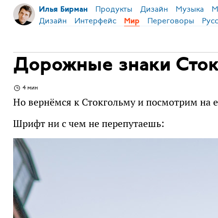
Продукты
Дизайн
Музыка
М
Илья Бирман
Дизайн
Интерфейс
Переговоры
Рус
Мир
Дорожные знаки Сток
4 мин
Но вернёмся к Стокгольму и посмотрим на е
Шрифт ни с чем не перепутаешь: