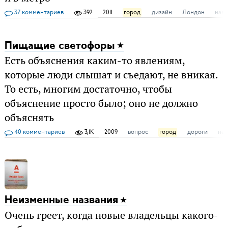
37 комментариев
392
2011
город
дизайн
Лондон
нави
Пищащие светофоры
Есть объяснения каким-то явлениям,
которые люди слышат и съедают, не вникая.
То есть, многим достаточно, чтобы
объяснение просто было; оно не должно
объяснять
40 комментариев
3,1K
2009
вопрос
город
дороги
на
Неизменные названия
Очень греет, когда новые владельцы какого-