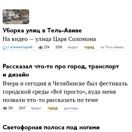
Уборка улиц в Тель-Авиве
На видео — улица Царя Соломона
1 комментарий
234
2018
видео
город
из Тель-Авива
Т
Рассказал что-то про город, транспорт
и дизайн
Вчера и сегодня в Челябинске был фестиваль
городской среды «Всё просто», куда меня
позвали что-то рассказать по теме
310
2017
видео
город
доклады
Светофорная полоса под ногами