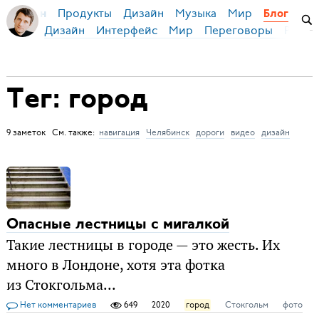
Продукты
Дизайн
Музыка
Мир
я Бирман
Блог
Дизайн
Интерфейс
Мир
Переговоры
Русск
Тег: город
9 заметок См. также:
навигация
Челябинск
дороги
видео
дизайн
Опасные лестницы с мигалкой
Такие лестницы в городе — это жесть. Их
много в Лондоне, хотя эта фотка
из Стокгольма...
Нет комментариев
649
2020
город
Стокгольм
фото