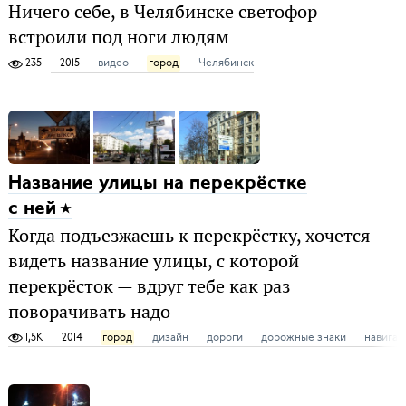
Ничего себе, в Челябинске светофор
встроили под ноги людям
235
2015
видео
город
Челябинск
Название улицы на перекрёстке
с ней
Когда подъезжаешь к перекрёстку, хочется
видеть название улицы, с которой
перекрёсток — вдруг тебе как раз
поворачивать надо
1,5K
2014
город
дизайн
дороги
дорожные знаки
навигац