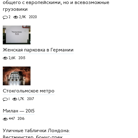
общего с европейскими, но и всевозможные
грузовики
2
2,9K
2020
Женская парковка в Германии
2,6K
2015
Стокгольмское метро
1
1,7K
2017
Милан — 2015
447
2016
Уличные таблички Лондона:
Вестминстер, бонус-трек