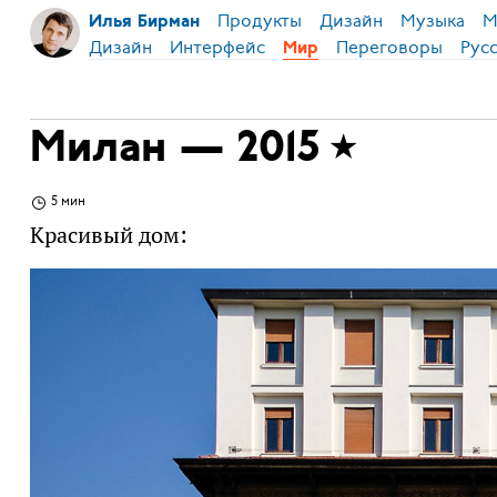
Продукты
Дизайн
Музыка
М
Илья Бирман
Дизайн
Интерфейс
Переговоры
Рус
Мир
Милан — 2015
5 мин
Красивый дом: