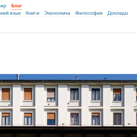
ир
Блог
ский язык
Книги
Экономика
Философия
Доклады