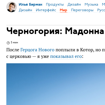
Продукты
Дизайн
Музыка
М
Илья Бирман
Дизайн
Интерфейс
Переговоры
Рус
Мир
Черногория: Мадонна
5 мин
После
Герцога Нового
поплыли в Котор, но п
с церковью — я уже
показывал его
: