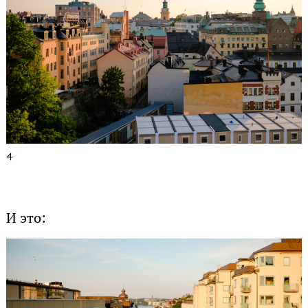
4
И это: