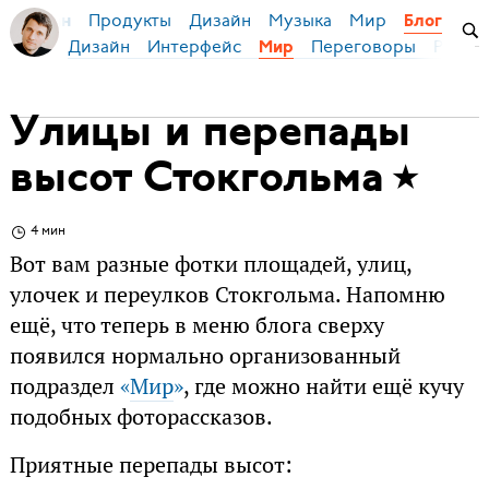
Продукты
Дизайн
Музыка
Мир
я Бирман
Блог
Дизайн
Интерфейс
Переговоры
Русски
Мир
Улицы и перепады
высот Стокгольма
4 мин
Вот вам разные фотки площадей, улиц,
улочек и переулков Стокгольма. Напомню
ещё, что теперь в меню блога сверху
появился нормально организованный
подраздел
«
Мир
»
, где можно найти ещё кучу
подобных фоторассказов.
Приятные перепады высот: