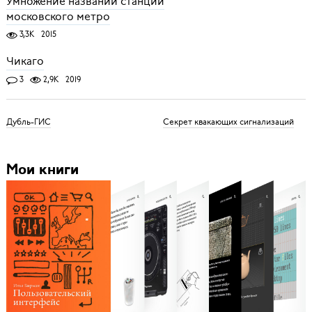
Умножение названий станций
московского метро
3,3K
2015
Чикаго
3
2,9K
2019
Дубль-ГИС
Секрет квакающих сигнализаций
Мои книги