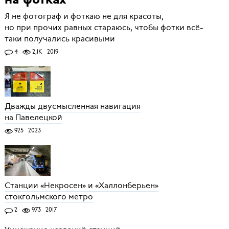
на фотках
Я не фотограф и фоткаю не для красоты,
но при прочих равных стараюсь, чтобы фотки всё-
таки получались красивыми
4
2,1K
2019
Дважды двусмысленная навигация
на Павелецкой
925
2023
Станции «Некросен» и «Халлонберьен»
стокгольмского метро
2
973
2017