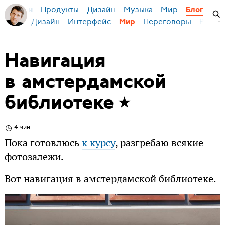
Продукты
Дизайн
Музыка
Мир
я Бирман
Блог
Дизайн
Интерфейс
Переговоры
Русски
Мир
Навигация
в амстердамской
библиотеке
4 мин
Пока готовлюсь
к курсу
, разгребаю всякие
фотозалежи.
Вот навигация в амстердамской библиотеке.