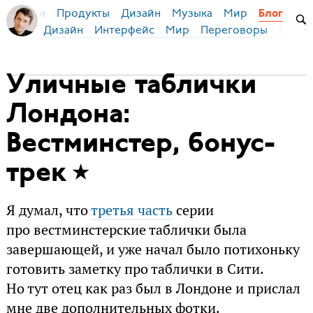
Продукты
Дизайн
Музыка
Мир
я Бирман
Блог
Дизайн
Интерфейс
Мир
Переговоры
Русск
Уличные таблички
Лондона:
Вестминстер, бонус-
трек
Я думал, что
третья часть
серии
про вестминстерские таблички была
завершающей, и уже начал было потихоньку
готовить заметку про таблички в Сити.
Но тут отец как раз был в Лондоне и прислал
мне две дополнительных фотки.