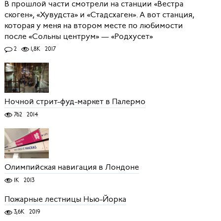
В прошлой части смотрели на станции «Вестра
скоген», «Хувудста» и «Стадсхаген». А вот станция,
которая у меня на втором месте по любимости
после «Сольны центрум» — «Родхусет»
2
1,8K
2017
Ночной стрит-фуд-маркет в Палермо
762
2014
Олимпийская навигация в Лондоне
1K
2013
Пожарные лестницы Нью-Йорка
3,6K
2019