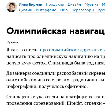
Продукты
Дизайн
Музыка
М
Илья Бирман
Дизайн
Интерфейс
Мир
Переговоры
Рус
Олимпийская навигац
4 мин
Я как-то писал
про олимпийские дорожные 
написать про олимпийскую навигацию на тра
целую кучу фоток. Олимпиада была год назад
Дизайнеры соединили расколбасный сирене
олимпийских игр со строгим традиционным
инфографики, получилось офигенно.
Стандартные указатели на платформах стан
проведения соревнований. Шрифт, стрелки — 