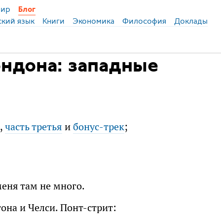
ир
Блог
ский язык
Книги
Экономика
Философия
Доклады
ндона: западные
,
часть третья
и
бонус-трек
;
еня там не много.
на и Челси. Понт-стрит: