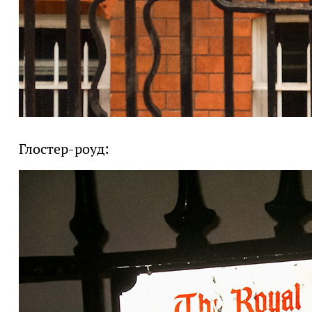
Глостер-роуд: