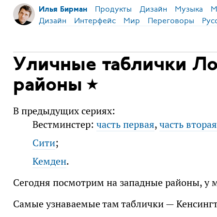
Продукты
Дизайн
Музыка
М
Илья Бирман
Дизайн
Интерфейс
Мир
Переговоры
Рус
Уличные таблички Ло
районы
В предыдущих сериях:
Вестминстер:
часть первая
,
часть вторая
Сити
;
Кемден
.
Сегодня посмотрим на западные районы, у м
Самые узнаваемые там таблички — Кенсингто