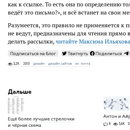
как к ссылке. То есть она по определению то
ведёт это письмо?», и всё встанет на свои ме
Разумеется, это правило не применяется к 
не ведут, предназначены для чтения прямо в
делать рассылки,
читайте Максима Ильяхов
Подписаться на блог
Твитнуть
Поделиться
3,2K
2013
дизайн
дизайн сайтов
эл. почта
Дальше
Антон и Айр
Ещё более лучшие стрелочки
8
3,6K
2
и чёрная схема