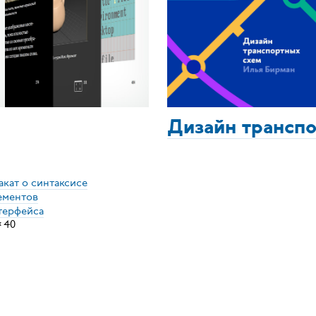
Дизайн трансп
акат о синтаксисе
ементов
терфейса
×
40