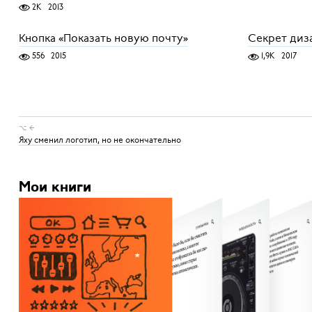
2K
2013
Кнопка «Показать новую почту»
Секрет диз
556
2015
1,9K
2017
⌥ ←
Яху сменил логотип, но не окончательно
Мои книги