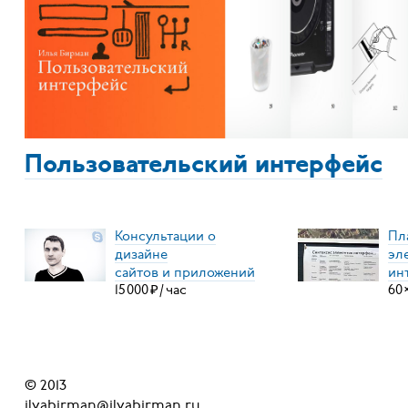
Пользовательский интерфейс
Консультации о
Пл
дизайне
эл
сайтов и приложений
ин
15
000
₽
/
час
60
© 2013
ilyabirman@ilyabirman.ru