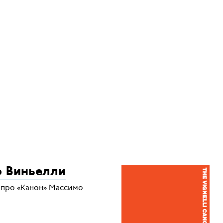
о Виньелли
 про «Канон» Массимо