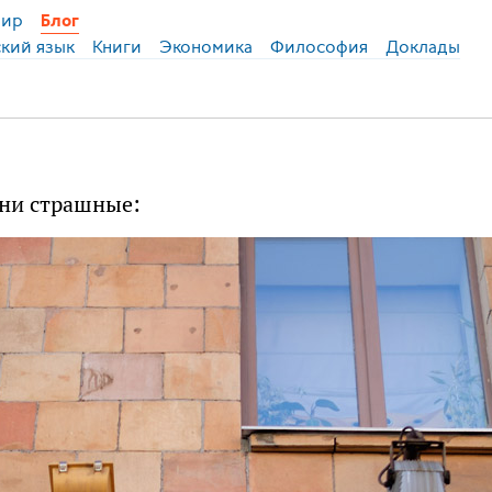
ир
Блог
ский язык
Книги
Экономика
Философия
Доклады
они страшные: