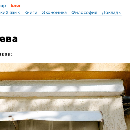
ир
Блог
ский язык
Книги
Экономика
Философия
Доклады
ева
акая: