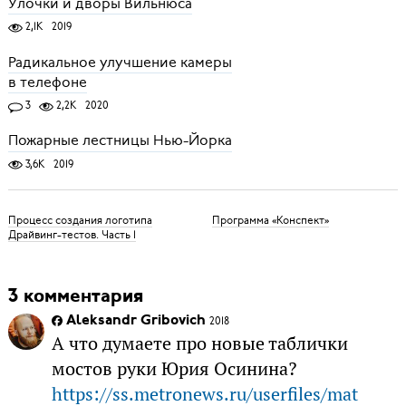
Улочки и дворы Вильнюса
2,1K
2019
Радикальное улучшение камеры
в телефоне
3
2,2K
2020
Пожарные лестницы Нью-Йорка
3,6K
2019
Процесс создания логотипа
Программа «Конспект»
Драйвинг-тестов. Часть 1
3 комментария
Aleksandr Gribovich
2018
А что думаете про новые таблички
мостов руки Юрия Осинина?
https://ss.metronews.ru/userfiles/mat