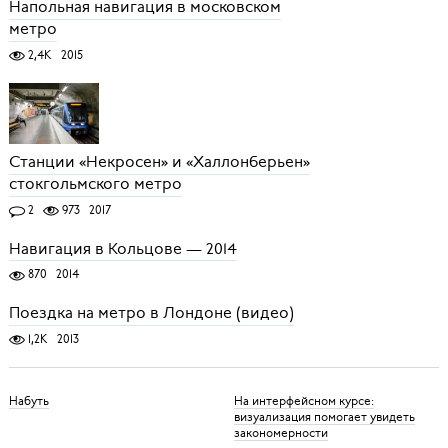
Напольная навигация в московском
метро
2,4K
2015
Станции «Некросен» и «Халлонберьен»
стокгольмского метро
2
973
2017
Навигация в Кольцове — 2014
870
2014
Поездка на метро в Лондоне (видео)
1,2K
2013
Набуть
На интерфейсном курсе:
визуализация помогает увидеть
закономерности