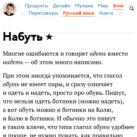
Продукты
Дизайн
Музыка
Мир
я Бирман
Блог
ейс
Мир
Переговоры
Книги
Эконом
Русский язык
Набуть
Многие ошибаются и говорят
одеть
вместо
надеть
— об этом много написано.
При этом иногда упоминается, что глагол
обуть
не имеет пары, и сразу означает
и одеть и надеть, просто про обувь. Пишут,
что нельзя одеть ботинки (можно надеть),
а вот обуть можно и ботинки на Колю,
и Колю в ботинки. И обычно это пишут
в таком ключе, что типа глагол
обуть
удобнее
и проще, не нужно думать, как правильно