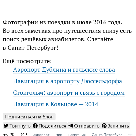
Фотографии из поездки в июле 2016 года.
Во всех заметках про путешествия снизу есть
поиск дешёвых авиабилетов. Слетайте
в Санкт-Петербург!
Ещё посмотрите:
Аэропорт Дублина и гэльские слова
Навигация в аэропорту Дюссельдорфа
Стокгольм: аэропорт и связь с городом
Навигация в Кольцове — 2014
Подписаться на блог
Твитнуть
Поделиться
Отправить
Запинить
1,7K
2018
аэропорт
мир
навигация
Санкт-Петербург
туал