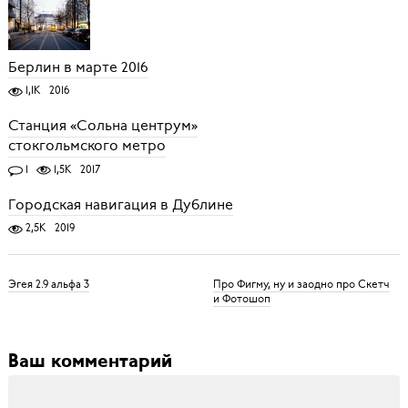
Берлин в марте 2016
1,1K
2016
Станция «Сольна центрум»
стокгольмского метро
1
1,5K
2017
Городская навигация в Дублине
2,5K
2019
Эгея 2.9 альфа 3
Про Фигму, ну и заодно про Скетч
и Фотошоп
Ваш комментарий