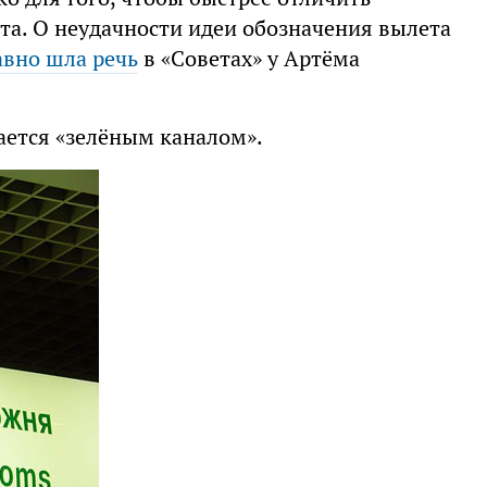
а. О неудачности идеи обозначения вылета
авно шла речь
в «Советах» у Артёма
ается «зелёным каналом».