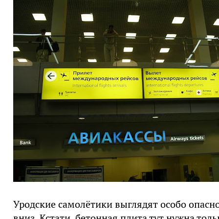
Уродские самолётики выглядят особо опасн
вниз. Кстати, бетонная плита тут нужна толь