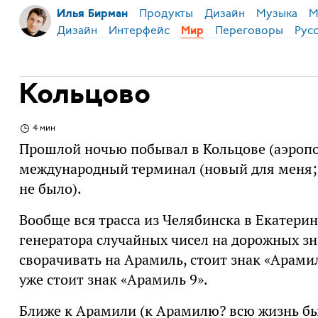
Продукты
Дизайн
Музыка
М
Илья Бирман
Дизайн
Интерфейс
Переговоры
Рус
Мир
Кольцово
4 мин
Прошлой ночью побывал в Кольцове (аэропор
международный терминал (новый для меня; к
не было).
Вообще вся трасса из Челябинска в Екатери
генератора случайных чисел на дорожных зн
сворачивать на Арамиль, стоит знак «Арамил
уже стоит знак «Арамиль 9».
Ближе к Арамили (к Арамилю? всю жизнь был