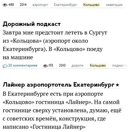
488
2014
аэропорт
Екатеринбург
Кольцово
навигация
ф
Дорожный подкаст
Завтра мне предстоит лететь в Сургут
из «Кольцова» (аэропорт около
Екатеринбурга). В «Кольцово» поеду
на машине
20 комментариев
193
2010
дороги
Кольцово
подкасты
Лайнер аэропортотель Екатеринбург
В Екатеринбурге есть при аэропорте
«Кольцово» гостиница «Лайнер». На самой
гостинице сверху установлена, думаю, ещё
с советских времён, конструкция, где
написано «Гостиница Лайнер»