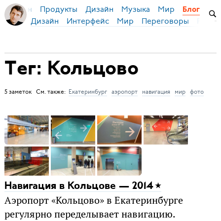
Продукты
Дизайн
Музыка
Мир
я Бирман
Блог
Дизайн
Интерфейс
Мир
Переговоры
Русск
Тег: Кольцово
5 заметок См. также:
Екатеринбург
аэропорт
навигация
мир
фото
Навигация в Кольцове — 2014
Аэропорт «Кольцово» в Екатеринбурге
регулярно переделывает навигацию.