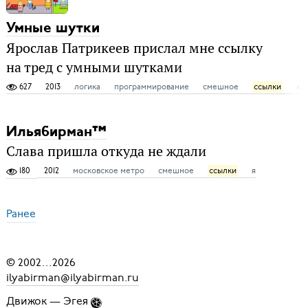
Умные шутки
Ярослав Патрикеев прислал мне ссылку
на тред с умными шутками
627
2013
логика
программирование
смешное
ссылки
юм
Ильябирман™
Слава пришла откуда не ждали
180
2012
московское метро
смешное
ссылки
я
Ранее
© 2002
...
2026
ilyabirman@ilyabirman.ru
Движок —
Эгея