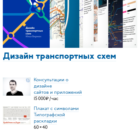
Дизайн транспортных схем
Консультации о
дизайне
сайтов и приложений
15
000
₽
/
час
Плакат с символами
Типографской
раскладки
60
×
40