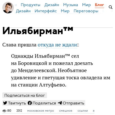
Продукты
Дизайн
Музыка
Мир
я Бирман
Блог
Дизайн
Интерфейс
Мир
Переговоры
Русск
Ильябирман™
Слава пришла
откуда не ждали
:
Однажды Ильябирман™ сел
на Боровицкой и пожелал доехать
до Менделеевской. Необъятное
удивление и гнетущая тоска овладела им
на станции Алтуфьево.
Подписаться на блог
Твитнуть
Поделиться
Отправить
180
2012
московское метро
смешное
ссылки
я