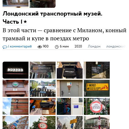
Лондонский транспортный музей.
Часть 1
В этой части — сравнение с Миланом, конный
трамвай и купе в поездах метро
1 комментарий
900
6 мин
2020
Лондон
лондонский т