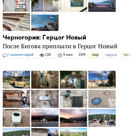
Черногория: Герцог Новый
После Бигова приплыли в Герцог Новый
1 комментарий
1,5K
5 мин
2019
мир
паруса
таблич