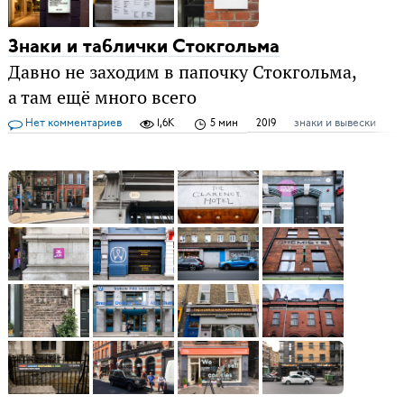
Знаки и таблички Стокгольма
Давно не заходим в папочку Стокгольма,
а там ещё много всего
Нет комментариев
1,6K
5 мин
2019
знаки и вывески
м