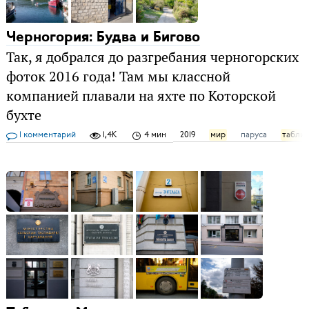
Черногория: Будва и Бигово
Так, я добрался до разгребания черногорских
фоток 2016 года! Там мы классной
компанией плавали на яхте по Которской
бухте
1 комментарий
1,4K
4 мин
2019
мир
паруса
табли