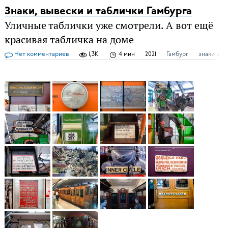
Знаки, вывески и таблички Гамбурга
Уличные таблички уже смотрели. А вот ещё
красивая табличка на доме
Нет комментариев
1,3K
4 мин
2021
Гамбург
знаки и в