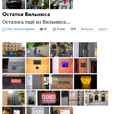
Остатки Вильнюса
Осталось ещё из Вильнюса...
Нет комментариев
1K
4 мин
2019
Вильнюс
дорожные 