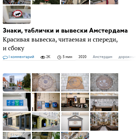
Знаки, таблички и вывески Амстердама
Красивая вывеска, читаемая и спереди,
и сбоку
1 комментарий
2K
5 мин
2020
Амстердам
дорожные 