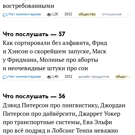
востребованными
Нет комментариев
1,2K
2022
общество
отношения
под
Что послушать — 57
Как сортировали без алфавита, Фрид
и Хэнсон о скорейшем запуске, Маск
у Фридмана, Молинье про аборты
и неочевидные штуки про сон
Нет комментариев
1,4K
2022
дизайн продуктов
общество
Что послушать — 56
Дэвид Питерсон про лингвистику, Джордан
Питерсон про дайвёрсити, Джаррет Уокер
про транспортные системы, Ева Эльфи
про всё подряд и Лобсанг Тенпа неважно