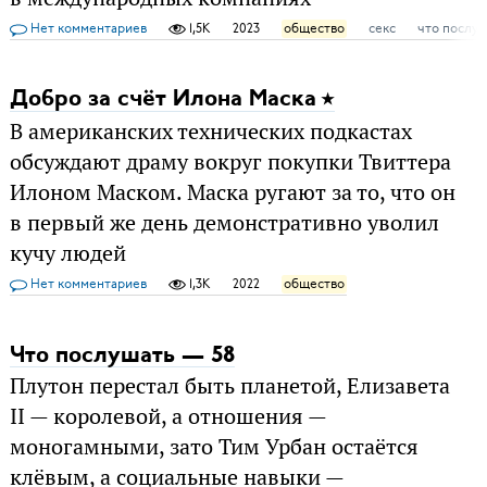
Нет комментариев
1,5K
2023
общество
секс
что послу
Добро за счёт Илона Маска
В американских технических подкастах
обсуждают драму вокруг покупки Твиттера
Илоном Маском. Маска ругают за то, что он
в первый же день демонстративно уволил
кучу людей
Нет комментариев
1,3K
2022
общество
Что послушать — 58
Плутон перестал быть планетой, Елизавета
II — королевой, а отношения —
моногамными, зато Тим Урбан остаётся
клёвым, а социальные навыки —