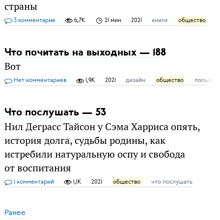
страны
3 комментария
6,7K
21 мин
2021
книги
общество
Что почитать на выходных — 188
Вот
Нет комментариев
1,9K
2021
дизайн
общество
пользов
Что послушать — 53
Нил Деграсс Тайсон у Сэма Харриса опять,
история долга, судьбы родины, как
истребили натуральную оспу и свобода
от воспитания
1 комментарий
1,1K
2021
общество
что послушать
Ранее