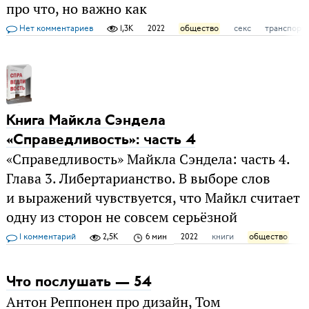
про что, но важно как
Нет комментариев
1,3K
2022
общество
секс
транспорт
Книга Майкла Сэндела
«Справедливость»: часть 4
«Справедливость» Майкла Сэндела: часть 4.
Глава 3. Либертарианство. В выборе слов
и выражений чувствуется, что Майкл считает
одну из сторон не совсем серьёзной
1 комментарий
2,5K
6 мин
2022
книги
общество
ф
Что послушать — 54
Антон Реппонен про дизайн, Том