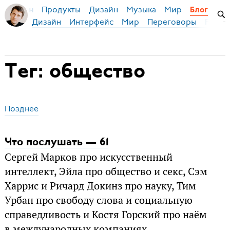
Продукты
Дизайн
Музыка
Мир
я Бирман
Блог
Дизайн
Интерфейс
Мир
Переговоры
Русск
Тег: общество
Позднее
Что послушать — 61
Сергей Марков про искусственный
интеллект, Эйла про общество и секс, Сэм
Харрис и Ричард Докинз про науку, Тим
Урбан про свободу слова и социальную
справедливость и Костя Горский про наём
в международных компаниях