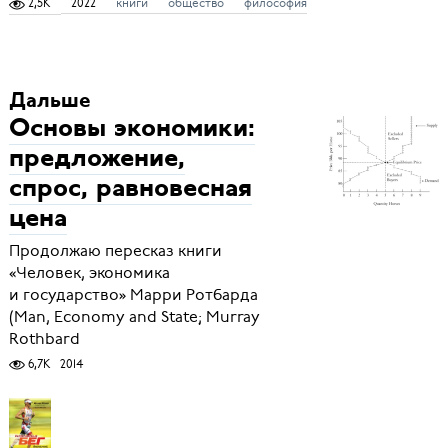
2,5K
2022
книги
общество
философия
Дальше
Основы экономики:
предложение,
спрос, равновесная
цена
Продолжаю пересказ книги
«Человек, экономика
и государство» Марри Ротбарда
(Man, Economy and State; Murray
Rothbard
6,7K
2014