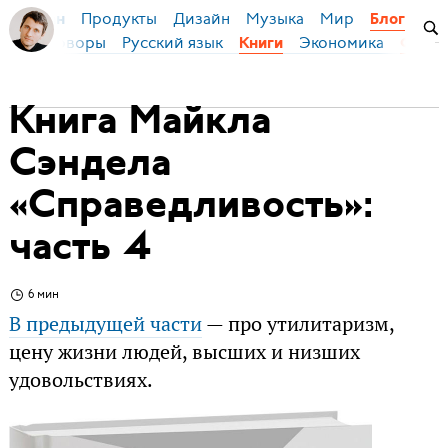
Продукты
Дизайн
Музыка
Мир
я Бирман
Блог
Переговоры
Русский язык
Экономика
Книги
Фило
Книга Майкла
Сэндела
«Справедливость»:
часть 4
6 мин
В предыдущей части
— про утилитаризм,
цену жизни людей, высших и низших
удовольствиях.