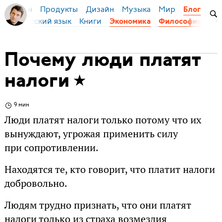
Продукты
Дизайн
Музыка
Мир
я Бирман
Блог
оры
Русский язык
Книги
До
Экономика
Философия
Почему люди платят
налоги
9 мин
Люди платят налоги только потому что их
вынуждают, угрожая применить силу
при сопротивлении.
Находятся те, кто говорит, что платит налоги
добровольно.
Людям трудно признать, что они платят
налоги только из страха возмездия