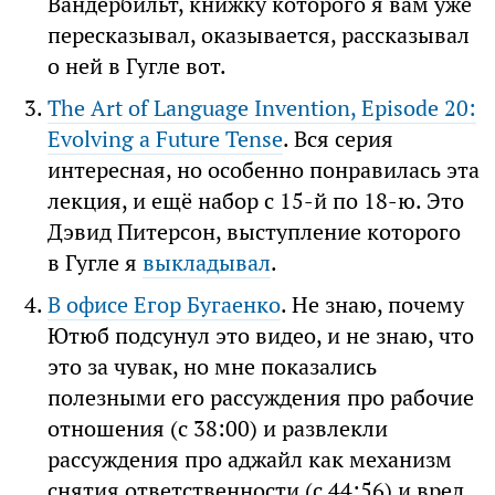
Вандербильт, книжку которого я вам уже
пересказывал, оказывается, рассказывал
о ней в Гугле вот.
The Art of Language Invention, Episode 20:
Evolving a Future Tense
. Вся серия
интересная, но особенно понравилась эта
лекция, и ещё набор с 15-й по 18-ю. Это
Дэвид Питерсон, выступление которого
в Гугле я
выкладывал
.
В офисе Егор Бугаенко
. Не знаю, почему
Ютюб подсунул это видео, и не знаю, что
это за чувак, но мне показались
полезными его рассуждения про рабочие
отношения (с 38:00) и развлекли
рассуждения про аджайл как механизм
снятия ответственности (с 44:56) и вред