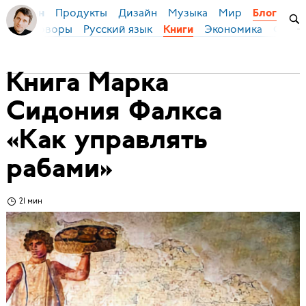
Продукты
Дизайн
Музыка
Мир
я Бирман
Блог
Переговоры
Русский язык
Экономика
Фило
Книги
Книга Марка
Сидония Фалкса
«Как управлять
рабами»
21 мин